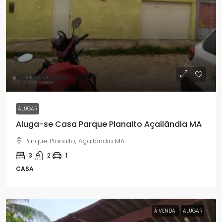
R$1.500
/Mês
ALUGAR
Aluga-se Casa Parque Planalto Açailândia MA
Parque Planalto, Açailândia MA
3
2
1
CASA
À VENDA
ALUGAR