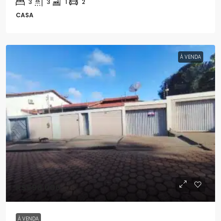
3
3
1
2
CASA
À VENDA
R$598.000
À VENDA