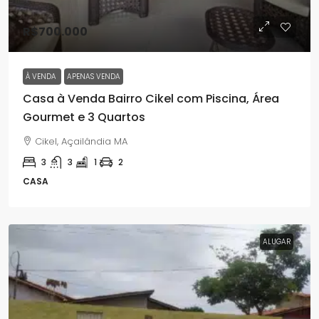
R$700.000
À VENDA
APENAS VENDA
Casa à Venda Bairro Cikel com Piscina, Área
Gourmet e 3 Quartos
Cikel, Açailândia MA
3
3
1
2
CASA
ALUGAR